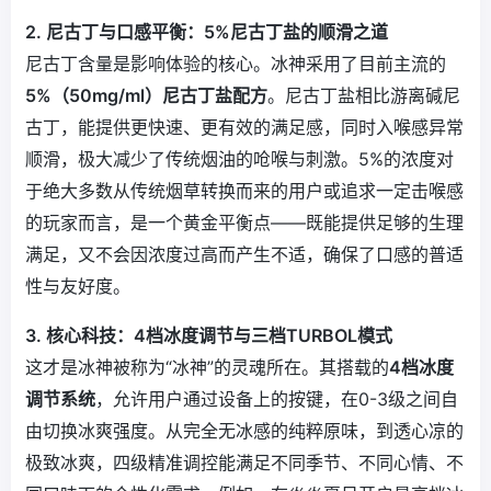
2. 尼古丁与口感平衡：5%尼古丁盐的顺滑之道
尼古丁含量是影响体验的核心。冰神采用了目前主流的
5%（50mg/ml）尼古丁盐配方
。尼古丁盐相比游离碱尼
古丁，能提供更快速、更有效的满足感，同时入喉感异常
顺滑，极大减少了传统烟油的呛喉与刺激。5%的浓度对
于绝大多数从传统烟草转换而来的用户或追求一定击喉感
的玩家而言，是一个黄金平衡点——既能提供足够的生理
满足，又不会因浓度过高而产生不适，确保了口感的普适
性与友好度。
3. 核心科技：4档冰度调节与三档TURBOL模式
这才是冰神被称为“冰神”的灵魂所在。其搭载的
4档冰度
调节系统
，允许用户通过设备上的按键，在0-3级之间自
由切换冰爽强度。从完全无冰感的纯粹原味，到透心凉的
极致冰爽，四级精准调控能满足不同季节、不同心情、不