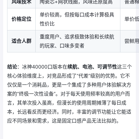
风味技术
陶瓷芯+网状线圈，风味还原度高
普通
单价较高，但按每口成本计算极具
价格定位
单价
性价比
重度用户、追求极致体验和长续航
适合人群
尝鲜
的玩家、口味多变者
结论
：冰神40000口版本在
续航、电池、可调节性
这三个
核心体验维度上，对竞品形成了“代差”级别的优势。它不
仅仅是一个消耗品，更是一个集成了多种用户体验解决方
案的“终极一次性设备”。对于每天使用频率较高的用户而
言，其单次投入虽高，但漫长的使用周期摊薄了每日成
本，长远看反而更经济。同时，丰富的调节功能让它能适
应不同场景和需求，这是固定口感产品无法比拟的。