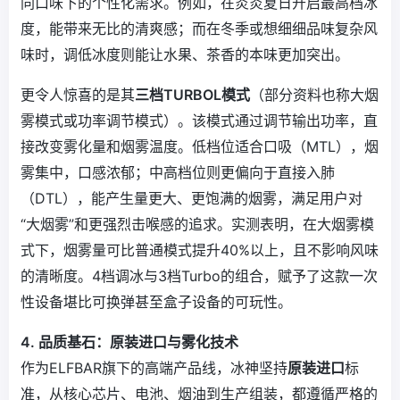
同口味下的个性化需求。例如，在炎炎夏日开启最高档冰
度，能带来无比的清爽感；而在冬季或想细细品味复杂风
味时，调低冰度则能让水果、茶香的本味更加突出。
更令人惊喜的是其
三档TURBOL模式
（部分资料也称大烟
雾模式或功率调节模式）。该模式通过调节输出功率，直
接改变雾化量和烟雾温度。低档位适合口吸（MTL），烟
雾集中，口感浓郁；中高档位则更偏向于直接入肺
（DTL），能产生量更大、更饱满的烟雾，满足用户对
“大烟雾”和更强烈击喉感的追求。实测表明，在大烟雾模
式下，烟雾量可比普通模式提升40%以上，且不影响风味
的清晰度。4档调冰与3档Turbo的组合，赋予了这款一次
性设备堪比可换弹甚至盒子设备的可玩性。
4. 品质基石：原装进口与雾化技术
作为ELFBAR旗下的高端产品线，冰神坚持
原装进口
标
准，从核心芯片、电池、烟油到生产组装，都遵循严格的