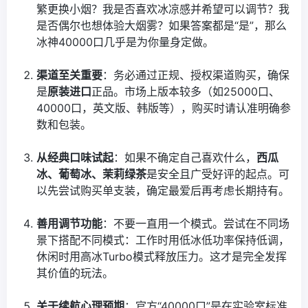
繁更换小烟？我是否喜欢冰凉感并希望可以调节？我
是否偶尔也想体验大烟雾？如果答案都是“是”，那么
冰神40000口几乎是为你量身定做。
渠道至关重要
：务必通过正规、授权渠道购买，确保
是
原装进口
正品。市场上版本较多（如25000口、
40000口，英文版、韩版等），购买时请认准明确参
数和包装。
从经典口味试起
：如果不确定自己喜欢什么，
西瓜
冰、葡萄冰、茉莉绿茶
是安全且广受好评的起点。可
以先尝试购买单支装，确定最爱后再考虑长期持有。
善用调节功能
：不要一直用一个模式。尝试在不同场
景下搭配不同模式：工作时用低冰低功率保持低调，
休闲时用高冰Turbo模式释放压力。这才是完全发挥
其价值的玩法。
关于续航心理预期
：官方“40000口”是在实验室标准