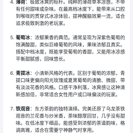
薄荷
：极致冰爽的标杆。纯粹的薄荷草本凉感，不带
有任何甜味或杂味。在最高档冰度下，能带来从口腔
到喉咙的贯穿式冰凉体验，提神醒脑效果一流，适合
追求极致刺激的老玩家。
葡萄冰
：浓郁果香的典范。通常呈现为深紫色葡萄的
饱满酸甜，类似巨峰葡萄的风味，果味浓郁且真实。
搭配中档冰度，既能享受葡萄的香甜，又能用冰凉感
平衡甜腻感，回味悠长。
青提冰
：小清新风格的代表。区别于葡萄的浓郁，青
提口味更偏向阳光玫瑰或夏黑葡萄的清脆、微甜、带
有淡淡花香的风格。口感干净利落，冰爽感让这种清
新感加倍，非常适合女性用户或口味偏淡的玩家。
铁观音
：东方茶韵的独特演绎。完美还原了乌龙茶铁
观音的兰花香与炒米香，茶味醇厚回甘，几乎没有甜
味。在低冰度下细品，能感受到浓郁的茶道韵味，格
调高雅，适合在需要宁神静气时享用。