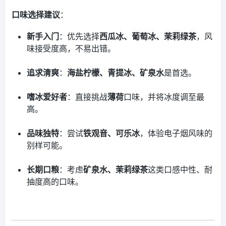
口味选择建议
：
新手入门
：优先选择
西瓜冰、葡萄冰、茉莉绿茶
，风
味接受度高，不易出错。
追求清爽
：
海盐柠檬、青提冰、矿泉水
是首选。
嗜冰爱好者
：直接挑战
薄荷
口味，并将冰度调至最
高。
品味独特
：尝试
铁观音、可乐冰
，体验电子烟风味的
别样可能。
长期口粮
：考虑
矿泉水、茉莉绿茶
这类口感中性、耐
抽度高的口味。