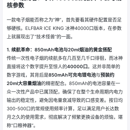
核参数
一款电子烟能否称之为“神”，首先要看其硬件配置是否足
够硬核。ELFBAR ICE KING 冰神40000口版本，在参数
上就展现出了“技术怪兽”的一面。
1. 续航革命：850mAh电池与20ml烟油的黄金搭配
传统一次性电子烟的续航多在几百至几千口徘徊，而冰神
直接将这个数字提升至惊人的
40000口
。这并非简单的
数字游戏，其背后是
850mAh可充电锂电池
与
预装约
20ml大容量烟油
的精密配合。850mAh的电池容量在一
众一次性产品中已属顶配，确保了在整个生命周期内电力
输出的稳定性，避免因电量衰减导致的口感变差。按日均
300-500口的常规使用频率计算，足以满足用户长达数
月之久的使用需求，彻底解决了频繁更换设备的烦恼，堪
称“口粮神器”。