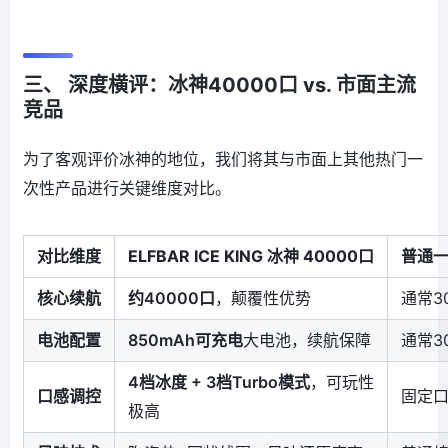
三、 深度横评：冰神40000口 vs. 市面主流
竞品
为了客观评价冰神的地位，我们将其与市面上其他热门一
次性产品进行关键维度对比。
对比维度
ELFBAR ICE KING 冰神 40000口
普通一
核心续航
约40000口
，颠覆性优势
通常3
电池配置
850mAh可充电
大电池，续航保障
通常3
4档冰度 + 3档Turbo模式
，可玩性
口感调控
固定
极高