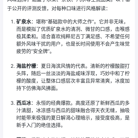
于公开的评测反馈，对每种口味进行风格解读：
矿泉水
：堪称“基础款中的大师之作”。它并非无味，
而是模拟了优质矿泉水的清冽、微甘的口感，击喉感
极其柔和。适合喜欢纯粹尼古丁满足感、不希望任何
额外风味干扰的用户，也是长时间使用不会产生味觉
疲劳的“安全牌”。
海盐柠檬
：夏日海滨风情的代表。清新的柠檬酸甜打
头阵，随后一丝淡淡的海盐咸味浮现，巧妙中和了柠
檬的酸度，让整体口感层次丰富且异常清爽，冰度加
持下仿佛海风拂面。
西瓜冰
：永恒的经典爆款。高度还原了新鲜西瓜的多
汁清甜，冰凉感与西瓜的甜味融合得天衣无缝，抽吸
时能带来极强的夏日解渴心理暗示，接受度极高，是
新手入门的绝佳选择。