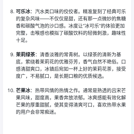
可乐冰
：汽水类口味的佼佼者。精准复刻了经典可乐
的复杂风味——不仅仅是甜，还有那一点微妙的焦糖
香和碳酸气泡的沙口感。冰度让“冰可乐”的体验更加
完整，击喉感也模拟了碳酸饮料的轻微刺激，趣味性
十足。
茉莉绿茶
：清香淡雅的常青树。以绿茶的清新为基
底，萦绕着茉莉花的优雅芬芳，香气自然不艳俗。口
感清甜爽口，冰镇后宛如一杯上好的茉莉花茶，接受
度广，不易腻口，是长期口粮的优质候选。
芒果冰
：热带风情的热情之作。通常是熟透的吕宋芒
果风味，甜度高，果香奔放浓郁。冰爽感能有效化解
芒果的厚重甜腻，使其变得清爽可口，喜欢热带水果
的用户会非常痴迷。