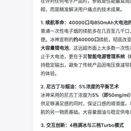
在评判任何电子产品时，参数是性能最直观的
砌，而是精准解决用户痛点的技术成果。
1. 续航革命：40000口与850mAh大电池
普通一次性电子烟的续航多在几百至几千口
便。冰神宣称的
约40000口
续航，彻底改
大容量锂电池
，这远超市面上大多数一次性产
止于大电池，更在于其
智能电源管理系统（
持稳定输出，避免了传统产品因电压衰减导
的体验。
2. 尼古丁与烟油：5%浓度的平衡艺术
冰神采用的尼古丁浓度为
5%（即50mg/ml
供足够满足感的同时，保证口感的顺滑度。
航的另一物质基础。大容量烟油与稳定供电
3. 交互创新：4档调冰与三档Turbo模式