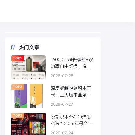
热门文章
TOP1
16000口超长续航+双
功率自由切换，悦刻
PowerCase换弹电子
2026-07-28
烟深度体验
TOP2
深度拆解悦刻积木三
代：三大版本全系对
比、技术内核与口味
2026-07-27
实测
TOP3
悦刻积木35000弹怎
么选？2026年最全选
购攻略，看完不再纠
2026-07-24