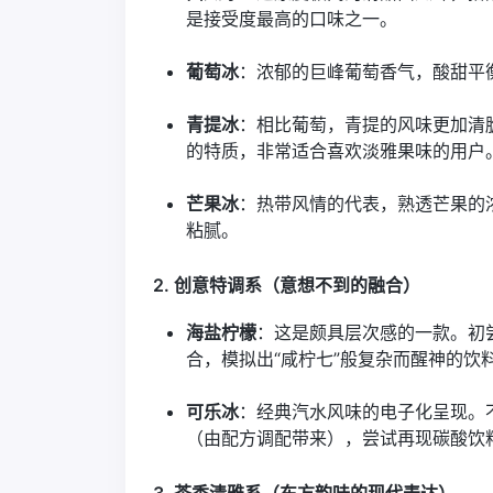
是接受度最高的口味之一。
葡萄冰
：浓郁的巨峰葡萄香气，酸甜平
青提冰
：相比葡萄，青提的风味更加清
的特质，非常适合喜欢淡雅果味的用户
芒果冰
：热带风情的代表，熟透芒果的
粘腻。
2. 创意特调系（意想不到的融合）
海盐柠檬
：这是颇具层次感的一款。初
合，模拟出“咸柠七”般复杂而醒神的饮
可乐冰
：经典汽水风味的电子化呈现。
（由配方调配带来），尝试再现碳酸饮
3. 茶香清雅系（东方韵味的现代表达）