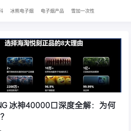
科
冰熊电子烟
电子烟产品
雪加一次性
KING 冰神40000口深度全解：为何
？