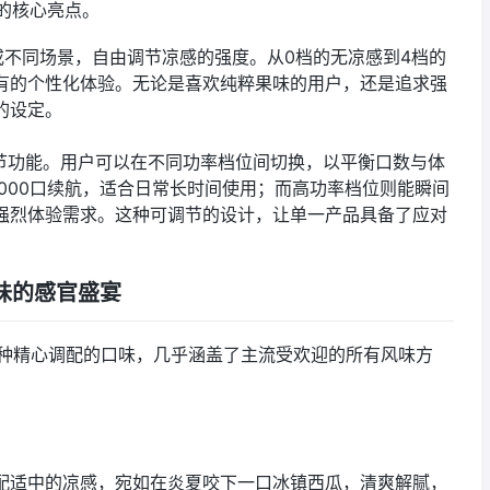
的核心亮点。
或不同场景，自由调节凉感的强度。从0档的无凉感到4档的
有的个性化体验。无论是喜欢纯粹果味的用户，还是追求强
的设定。
节功能。用户可以在不同功率档位间切换，以平衡口数与体
000口续航，适合日常长时间使用；而高功率档位则能瞬间
强烈体验需求。这种可调节的设计，让单一产品具备了应对
味的感官盛宴
0种精心调配的口味，几乎涵盖了主流受欢迎的所有风味方
配适中的凉感，宛如在炎夏咬下一口冰镇西瓜，清爽解腻，