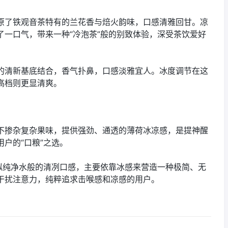
原了铁观音茶特有的兰花香与焙火韵味，口感清雅回甘。凉
了一口气，带来一种“冷泡茶”般的别致体验，深受茶饮爱好
的清新基底结合，香气扑鼻，口感淡雅宜人。冰度调节在这
高档则更显清爽。
不掺杂复杂果味，提供强劲、通透的薄荷冰凉感，是提神醒
户的“口粮”之选。
模拟纯净水般的清冽口感，主要依靠冰感来营造一种极简、无
干扰注意力，纯粹追求击喉感和凉感的用户。