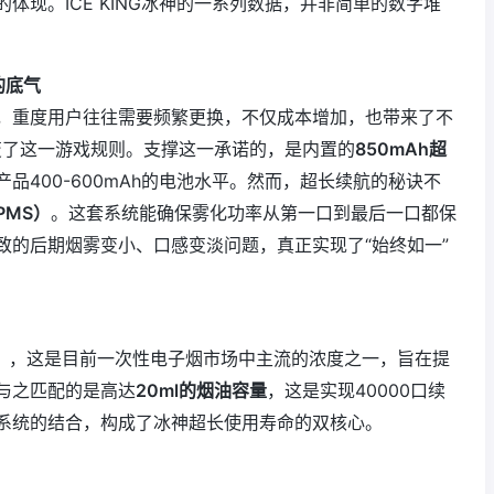
体现。ICE KING冰神的一系列数据，并非简单的数字堆
的底气
，重度用户往往需要频繁更换，不仅成本增加，也带来了不
变了这一游戏规则。支撑这一承诺的，是内置的
850mAh超
品400-600mAh的电池水平。然而，超长续航的秘诀不
PMS）
‍。这套系统能确保雾化功率从第一口到最后一口都保
致的后期烟雾变小、口感变淡问题，真正实现了“始终如一”
）
‍，这是目前一次性电子烟市场中主流的浓度之一，旨在提
与之匹配的是高达
20ml的烟油容量
，这是实现40000口续
系统的结合，构成了冰神超长使用寿命的双核心。