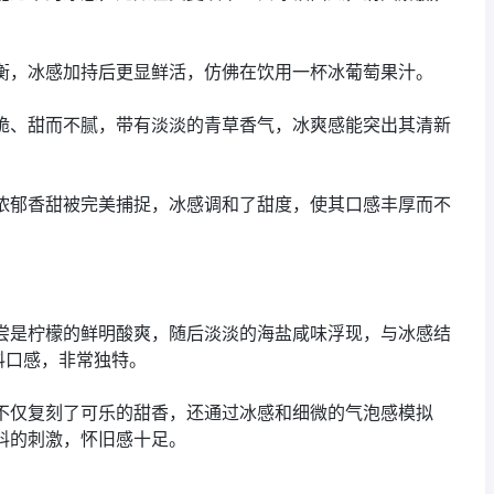
衡，冰感加持后更显鲜活，仿佛在饮用一杯冰葡萄果汁。
脆、甜而不腻，带有淡淡的青草香气，冰爽感能突出其清新
。
浓郁香甜被完美捕捉，冰感调和了甜度，使其口感丰厚而不
尝是柠檬的鲜明酸爽，随后淡淡的海盐咸味浮现，与冰感结
料口感，非常独特。
不仅复刻了可乐的甜香，还通过冰感和细微的气泡感模拟
料的刺激，怀旧感十足。