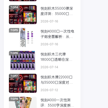
结
TOP4
悦刻积木35000弹深
度评测：35000口超
长续航+双调节黑科
2026-07-16
技，到底值不值得
买？
TOP5
悦刻4000口一次性电
子烟全面解析：从技
术到口味的终极体验
2026-07-16
指南
TOP6
悦刻积木三代弹
18000口透明仓深度
解析：大容量时代的
2026-07-14
口感革命
TOP7
悦刻积木弹22000口
与35000口深度对
比：13000口的差距
2026-07-12
到底在哪儿？
TOP8
悦刻4000一次性测
评：3500字深度拆