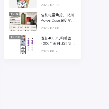
解，这款“小钢炮”凭什
2026-07-10
么成为性价比之王？
TOP9
告别电量焦虑，悦刻
PowerCase深度实
测：800mAh双功率
2026-07-08
大容量换弹旗舰来
了！
TOP10
悦刻4000与鸭嘴兽
4000全面对比评测：
谁是4000口级一次性
2026-06-28
电子烟的王者？