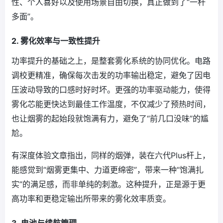
性、个人喜好以及使用场景自由切换，真正做到了“一杆
多面”。
2. 雾化效率与一致性提升
功率提升的基础之上，是整套雾化系统的协同优化。电路
调校更精准，确保每次击发的功率输出稳定，避免了因电
压波动导致的口感时好时坏。更强的功率驱动能力，使得
雾化芯能更快达到最佳工作温度，不仅减少了预热时间，
也让烟雾的起始段就饱满有力，避免了“前几口没味”的尴
尬。
有深度体验文章指出，同样的烟弹，装在六代Plus杆上，
能感觉到“烟雾更集中、力道更绵密”，带来一种“饱满扎
实”的满足感，而非单纯的刺激。这种提升，正是源于更
高功率和更稳定输出所带来的雾化效率质变。
3. 电池与续航管理