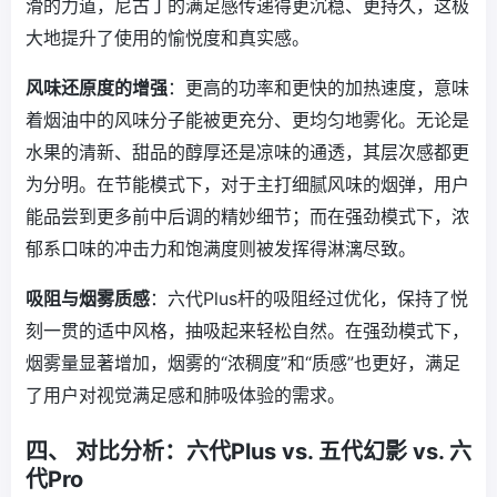
滑的力道，尼古丁的满足感传递得更沉稳、更持久，这极
大地提升了使用的愉悦度和真实感。
风味还原度的增强
：更高的功率和更快的加热速度，意味
着烟油中的风味分子能被更充分、更均匀地雾化。无论是
水果的清新、甜品的醇厚还是凉味的通透，其层次感都更
为分明。在节能模式下，对于主打细腻风味的烟弹，用户
能品尝到更多前中后调的精妙细节；而在强劲模式下，浓
郁系口味的冲击力和饱满度则被发挥得淋漓尽致。
吸阻与烟雾质感
：六代Plus杆的吸阻经过优化，保持了悦
刻一贯的适中风格，抽吸起来轻松自然。在强劲模式下，
烟雾量显著增加，烟雾的“浓稠度”和“质感”也更好，满足
了用户对视觉满足感和肺吸体验的需求。
四、 对比分析：六代Plus vs. 五代幻影 vs. 六
代Pro